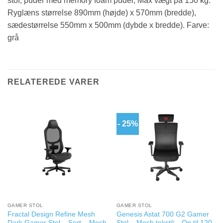
stof, puder med memory foam puder, Max vægt på 150 kg.
Ryglæns størrelse 890mm (højde) x 570mm (bredde),
sædestørrelse 550mm x 500mm (dybde x bredde). Farve:
grå
RELATEREDE VARER
- 25%
GAMER STOL
GAMER STOL
Fractal Design Refine Mesh
Genesis Astat 700 G2 Gamer
Dark Gamer Stol – Sort – Mesh
Stol – Mesh tekstil – Op til 120