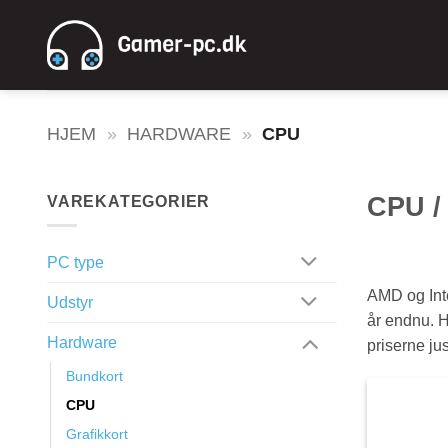
Fortsæt
til
indhold
HJEM
»
HARDWARE
»
CPU
CPU /
VAREKATEGORIER
PC type
AMD og Inte
Udstyr
år endnu. H
Hardware
priserne ju
Bundkort
CPU
Grafikkort