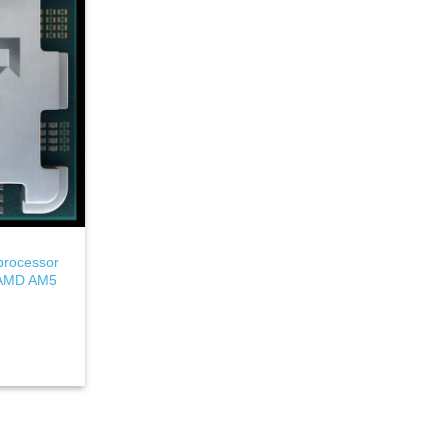
processor
 AMD AM5