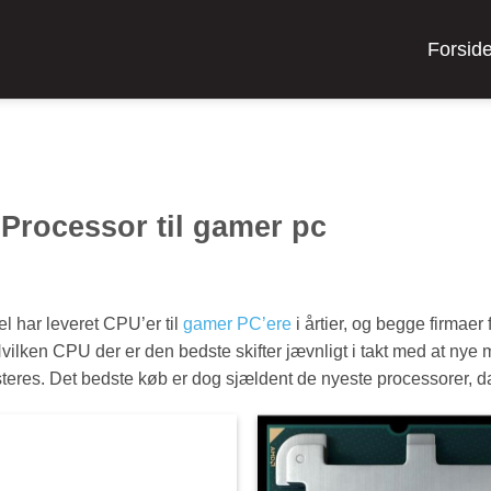
Forsid
 Processor til gamer pc
l har leveret CPU’er til
gamer PC’ere
i årtier, og begge firmaer
vilken CPU der er den bedste skifter jævnligt i takt med at nye
steres. Det bedste køb er dog sjældent de nyeste processorer, da