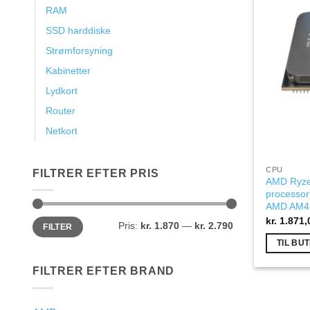
RAM
SSD harddiske
Strømforsyning
Kabinetter
Lydkort
Router
Netkort
CPU
FILTRER EFTER PRIS
AMD Ryze
processor
AMD AM4
kr.
1.871,
Mindste
Højeste
Pris:
kr. 1.870
—
kr. 2.790
FILTER
pris
pris
TIL BUT
FILTRER EFTER BRAND