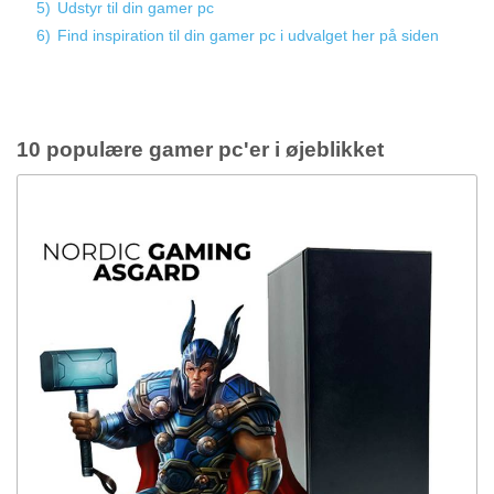
5)
Udstyr til din gamer pc
6)
Find inspiration til din gamer pc i udvalget her på siden
10 populære gamer pc'er i øjeblikket