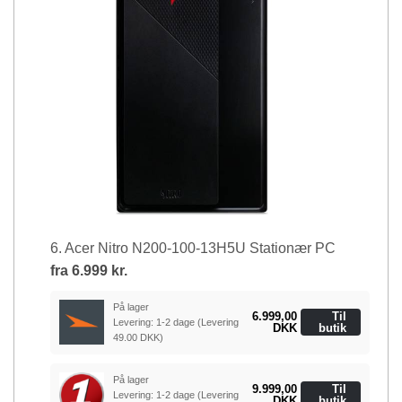
6. Acer Nitro N200-100-13H5U Stationær PC
fra
6.999 kr.
På lager
6.999,00
Til
Levering: 1-2 dage
(Levering
DKK
butik
49.00 DKK)
På lager
9.999,00
Til
Levering: 1-2 dage
(Levering
DKK
butik