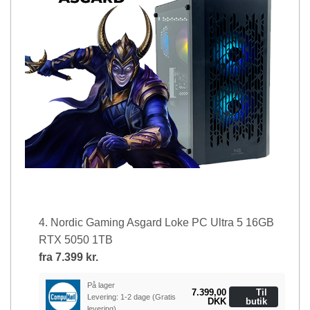
4. Nordic Gaming Asgard Loke PC Ultra 5 16GB
RTX 5050 1TB
fra
7.399 kr.
På lager
7.399,00
Til
Levering: 1-2 dage
(Gratis
DKK
butik
levering)