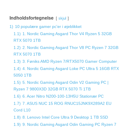
Indholdsfortegnelse
skjul
1)
10 populære gamer pc'er i øjeblikket
1.1)
1. Nordic Gaming Asgard Thor V4 Ryzen 5 32GB
RTX 5070 1TB
1.2)
2. Nordic Gaming Asgard Thor V8 PC Ryzen 7 32GB
RTX 5070 1TB
1.3)
3. Føniks AMD Ryzen 7/RTX5070 Gamer Computer
1.4)
4. Nordic Gaming Asgard Loke PC Ultra 5 16GB RTX
5050 1TB
1.5)
5. Nordic Gaming Asgard Odin V2 Gaming PC |
Ryzen 7 9800X3D 32GB RTX 5070 Ti 1TB
1.6)
6. Acer Nitro N200-100-13H5U Stationær PC
1.7)
7. ASUS NUC 15 ROG RNUC15JNK9X289A2 EU
Cord L10
1.8)
8. Lenovo Intel Core Ultra 9 Desktop 1 TB SSD
1.9)
9. Nordic Gaming Asgard Odin Gaming PC Ryzen 7