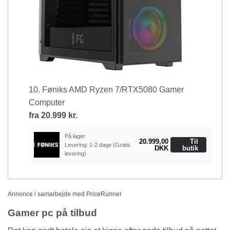
10. Føniks AMD Ryzen 7/RTX5080 Gamer
Computer
fra
20.999 kr.
På lager
20.999,00
Til
Levering: 1-2 dage
(Gratis
DKK
butik
levering)
Annonce i samarbejde med PriceRunner
Gamer pc på tilbud