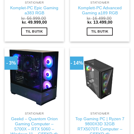
STATIONÆR
STATIONÆR
Komplet-PC Epic Gaming
Komplett-PC Advanced
a383 RGB
Gaming a189 RGB
kr.
56.999,00
kr.
16.499,00
Den
Den
Den
Den
kr.
49.999,00
kr.
13.499,00
oprindelige
aktuelle
oprindelige
aktuelle
pris
pris
pris
pris
TIL BUTIK
TIL BUTIK
var:
er:
var:
er:
kr. 56.999,00.
kr. 49.999,00.
kr. 16.499,00.
kr. 13.499,
- 3%
- 14%
STATIONÆR
STATIONÆR
Geekd – Quantom Orion
Top Gaming PC | Ryzen 7
Gaming Computer –
9800X3D 32GB
5700X – RTX 5060 –
RTX5070Ti Computer –