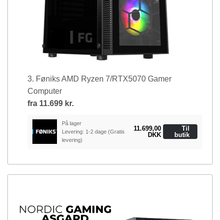
3. Føniks AMD Ryzen 7/RTX5070 Gamer
Computer
fra
11.699 kr.
På lager
11.699,00
Til
Levering: 1-2 dage
(Gratis
DKK
butik
levering)