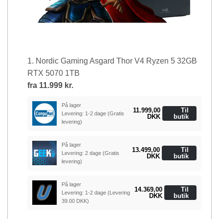
1. Nordic Gaming Asgard Thor V4 Ryzen 5 32GB
RTX 5070 1TB
fra
11.999 kr.
På lager
11.999,00
Til
Levering: 1-2 dage
(Gratis
DKK
butik
levering)
På lager
13.499,00
Til
Levering: 2 dage
(Gratis
DKK
butik
levering)
På lager
14.369,00
Til
Levering: 1-2 dage
(Levering
DKK
butik
39.00 DKK)