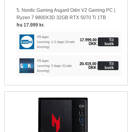
5. Nordic Gaming Asgard Odin V2 Gaming PC |
Ryzen 7 9800X3D 32GB RTX 5070 Ti 1TB
fra
17.999 kr.
På lager
17.999,00
Til
Levering: 1-2 dage
(Gratis
DKK
butik
levering)
På lager
20.419,00
Til
Levering: 3 dage
(Gratis
DKK
butik
levering)