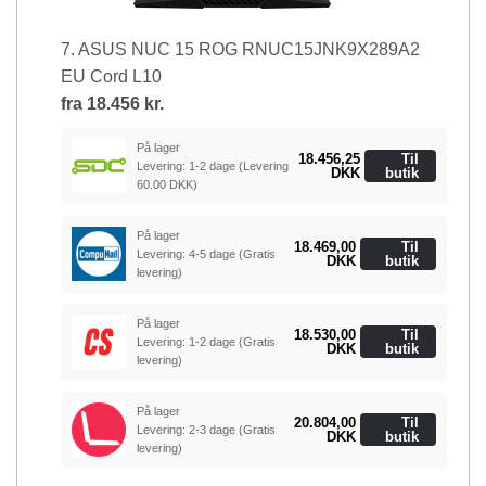
7. ASUS NUC 15 ROG RNUC15JNK9X289A2
EU Cord L10
fra
18.456 kr.
På lager
18.456,25
Til
Levering: 1-2 dage
(Levering
DKK
butik
60.00 DKK)
På lager
18.469,00
Til
Levering: 4-5 dage
(Gratis
DKK
butik
levering)
På lager
18.530,00
Til
Levering: 1-2 dage
(Gratis
DKK
butik
levering)
På lager
20.804,00
Til
Levering: 2-3 dage
(Gratis
DKK
butik
levering)