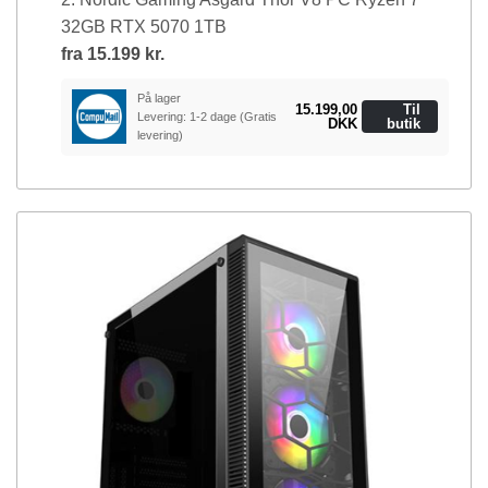
32GB RTX 5070 1TB
fra
15.199 kr.
På lager
15.199,00
Til
Levering: 1-2 dage
(Gratis
DKK
butik
levering)