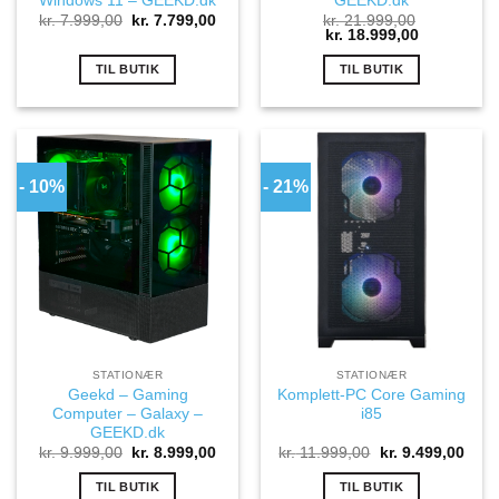
Windows 11 – GEEKD.dk
GEEKD.dk
Den
Den
kr.
7.999,00
kr.
7.799,00
kr.
21.999,00
oprindelige
aktuelle
Den
Den
kr.
18.999,00
pris
pris
oprindelige
aktuelle
var:
er:
pris
pris
TIL BUTIK
TIL BUTIK
kr. 7.999,00.
kr. 7.799,00.
var:
er:
kr. 21.999,00.
kr. 18.999,
- 10%
- 21%
STATIONÆR
STATIONÆR
Geekd – Gaming
Komplett-PC Core Gaming
Computer – Galaxy –
i85
GEEKD.dk
Den
Den
Den
Den
kr.
9.999,00
kr.
8.999,00
kr.
11.999,00
kr.
9.499,00
oprindelige
aktuelle
oprindelige
aktue
pris
pris
pris
pris
TIL BUTIK
TIL BUTIK
var:
er:
var:
er: