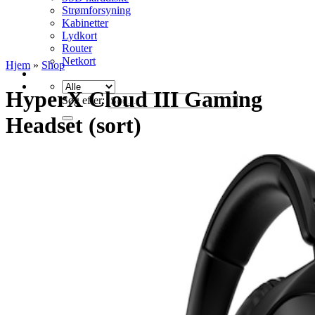
Strømforsyning
Kabinetter
Lydkort
Router
Netkort
Hjem
»
Shop
HyperX Cloud III Gaming
Søg efter:
Headset (sort)