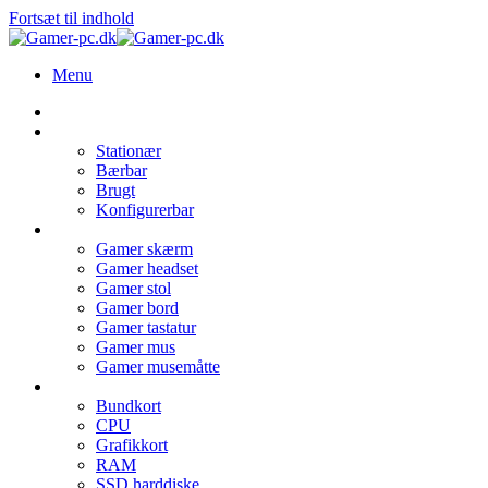
Fortsæt til indhold
Menu
Forside
PC type
Stationær
Bærbar
Brugt
Konfigurerbar
Udstyr
Gamer skærm
Gamer headset
Gamer stol
Gamer bord
Gamer tastatur
Gamer mus
Gamer musemåtte
Hardware
Bundkort
CPU
Grafikkort
RAM
SSD harddiske