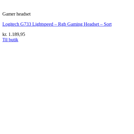
Gamer headset
Logitech G733 Lightspeed – Rgb Gaming Headset – Sort
kr.
1.189,95
Til butik