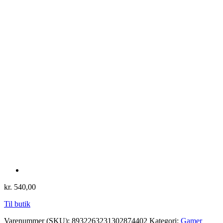
kr.
540,00
Til butik
Varenummer (SKU):
8932263231302874402
Kategori:
Gamer