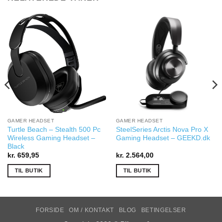
GAMER HEADSET
GAMER HEADSET
Turtle Beach – Stealth 500 Pc
SteelSeries Arctis Nova Pro X
Wireless Gaming Headset –
Gaming Headset – GEEKD.dk
Black
kr.
659,95
kr.
2.564,00
TIL BUTIK
TIL BUTIK
FORSIDE
OM / KONTAKT
BLOG
BETINGELSER