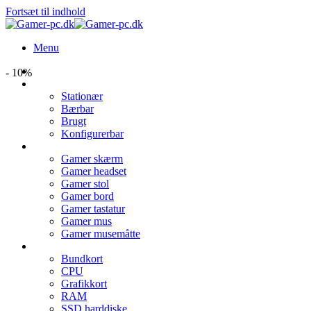
Fortsæt til indhold
Menu
Forside
- 10%
PC type
Stationær
Bærbar
Brugt
Konfigurerbar
Udstyr
Gamer skærm
Gamer headset
Gamer stol
Gamer bord
Gamer tastatur
Gamer mus
Gamer musemåtte
Hardware
Bundkort
CPU
Grafikkort
RAM
SSD harddiske