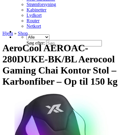
Strømforsyning
Kabinetter
Lydkort
Router
Netkort
Hjem
»
Shop
Søg efter:
AeroCool AEROAC-
280DUKE-BK/BL Aerocool
Gaming Chai Kontor Stol –
Karbonfiber – Op til 150 kg