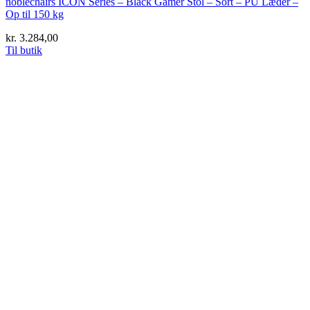
noblechairs ICON Series – Black Gamer Stol – Sort – PU Læder –
Op til 150 kg
kr.
3.284,00
Til butik