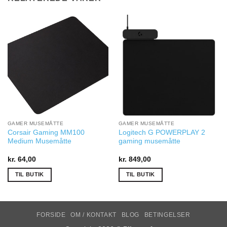
GAMER MUSEMÅTTE
GAMER MUSEMÅTTE
Corsair Gaming MM100
Logitech G POWERPLAY 2
Medium Musemåtte
gaming musemåtte
kr.
64,00
kr.
849,00
TIL BUTIK
TIL BUTIK
FORSIDE
OM / KONTAKT
BLOG
BETINGELSER