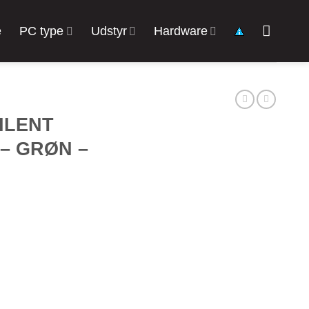
e
PC type
Udstyr
Hardware
ILENT
– GRØN –