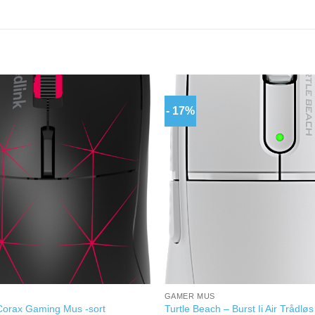
- 17%
GAMER MUS
Turtle Beach – Burst Ii Air Trådl
Corax Gaming Mus -sort