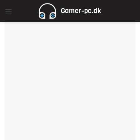
Fortsæt
til
indhold