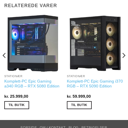
RELATEREDE VARER
STATIONÆR
STATIONÆR
Komplett-PC Epic Gaming
Komplett-PC Epic Gaming i370
a340 RGB – RTX 5080 Edition
RGB – RTX 5090 Edition
kr.
25.999,00
kr.
59.999,00
TIL BUTIK
TIL BUTIK
FORSIDE
OM / KONTAKT
BLOG
BETINGELSER