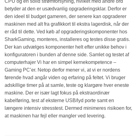
CPU og en solid strømforsyning, hvilket med andre ord
betyder at den er usædvanlig opgraderingsklar. Derfor er
den ideel til budget gameren, der senere kan opgraderer
maskinen med alt fra grafikkort til ekstra lagerdisk, når der
er råd til dette. Ved køb af opgraderingskomponenter hos
SharkGaming, monteres, installeres og testes disse gratis.
Der kan udvælges komponenter helt efter unikke behov i
konfiguratoren i bunden af denne side. Samlet og testet af
computerhajer Vi har en simpel kernekompetence –
Gaming PC’er. Netop derfor mener vi, at vi er nordens
førende hvad angår viden og erfaring på feltet. Vi bruger
adskillige timer på at samle, teste og klargøre hver eneste
maskine. Der er især lagt fokus på ekstraordinær
kabelføring, test af eksterne USB/lyd porte samt en
længere intensiv stresstest. Dermed minimeres risikoen for,
at maskinen har fejl eller mangler ved levering.