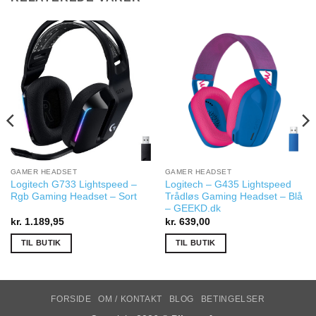
GAMER HEADSET
GAMER HEADSET
Logitech G733 Lightspeed –
Logitech – G435 Lightspeed
Rgb Gaming Headset – Sort
Trådløs Gaming Headset – Blå
– GEEKD.dk
kr.
1.189,95
kr.
639,00
TIL BUTIK
TIL BUTIK
FORSIDE
OM / KONTAKT
BLOG
BETINGELSER