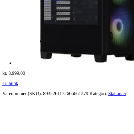
kr.
8.999,00
Til butik
Varenummer (SKU):
8932261172666661279
Kategori:
Stationær