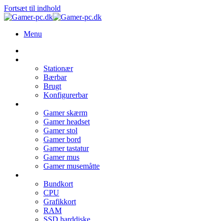
Fortsæt til indhold
Menu
Forside
PC type
Stationær
Bærbar
Brugt
Konfigurerbar
Udstyr
Gamer skærm
Gamer headset
Gamer stol
Gamer bord
Gamer tastatur
Gamer mus
Gamer musemåtte
Hardware
Bundkort
CPU
Grafikkort
RAM
SSD harddiske