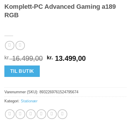
Komplett-PC Advanced Gaming a189
RGB
Den
Den
16.499,00
13.499,00
kr.
kr.
oprindelige
aktuelle
pris
pris
TIL BUTIK
var:
er:
kr. 16.499,00.
kr. 13.499,00.
Varenummer (SKU):
8932269761524795674
Kategori:
Stationær