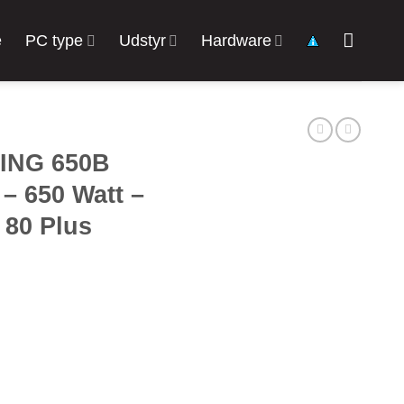
e
PC type
Udstyr
Hardware
ING 650B
– 650 Watt –
 80 Plus